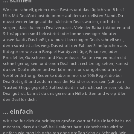
… schnell
Wir sind schnell, geben unser Bestes und das täglich von 8 bis 1
Uhr. Mit DealGott bist du immer auf dem aktuellsten Stand. Du
musst weder lange auf die nächsten Deals warten, noch dich
sorgen, dass du einen Deal verpasst. Viele der Rabattaktionen und
Schnäppchen sind befristetet oder binnen weniger Minuten
ausverkauft. Das heißt, du musst bei einigen Deals schnell sein,
denn sonst ist alles weg. Das ist oft der Fall bei Schnäppchen aus
Kategorien wie zum Beispiel Handyverträge, Finanzen, oder
Preisfehler, Gutscheine und Kostenloses. Sollten wir einmal nicht
schnell genug sein und einen Deal nicht rechtzeitig sehen, kannst
du den Deal melden und wir kümmern uns umgehend um die
Veröffentlichung. Bedenke dabei immer die 10% Regel, die bei
DealGott gilt und zudem muss der Händler seriös sein (z.B. von
Trusted Shops geprüft). Solltest du dir mal nicht sicher sein, ob der
Deal gut ist, kannst du uns gerne um Hilfe bitten und wie prüfen
den Deal für dich.
… einfach
Wir sind für dich da. Wir legen großen Wert auf die Einfachheit und
möchten, dass du Spaß bei Dealgott hast. Die Webseite wird so
einfach wie möglich gehalten ohne großen Schnick Schnack. Wir