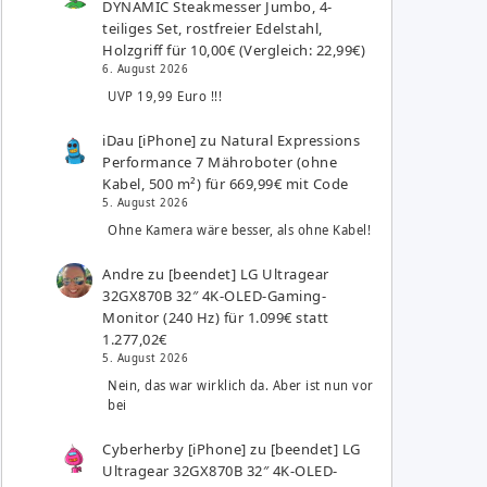
DYNAMIC Steakmesser Jumbo, 4-
teiliges Set, rostfreier Edelstahl,
Holzgriff für 10,00€ (Vergleich: 22,99€)
6. August 2026
UVP 19,99 Euro !!!
iDau [iPhone]
zu
Natural Expressions
Performance 7 Mähroboter (ohne
Kabel, 500 m²) für 669,99€ mit Code
5. August 2026
Ohne Kamera wäre besser, als ohne Kabel!
Andre
zu
[beendet] LG Ultragear
32GX870B 32″ 4K-OLED-Gaming-
Monitor (240 Hz) für 1.099€ statt
1.277,02€
5. August 2026
Nein, das war wirklich da. Aber ist nun vor
bei
Cyberherby [iPhone]
zu
[beendet] LG
Ultragear 32GX870B 32″ 4K-OLED-