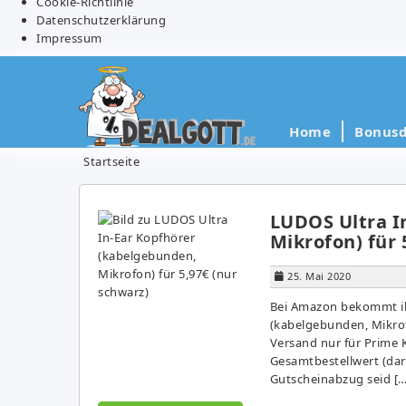
Cookie-Richtlinie
Datenschutzerklärung
Impressum
Home
Bonusd
Startseite
LUDOS Ultra I
Mikrofon) für 
25. Mai 2020
Bei Amazon bekommt ih
(kabelgebunden, Mikrofo
Versand nur für Prime K
Gesamtbestellwert (daru
Gutscheinabzug seid […