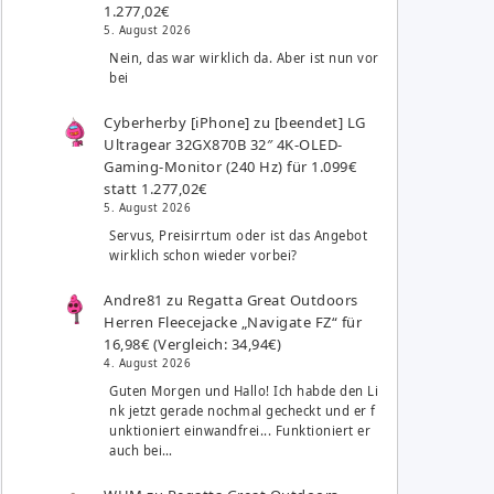
1.277,02€
5. August 2026
Nein, das war wirklich da. Aber ist nun vor
bei
Cyberherby [iPhone]
zu
[beendet] LG
Ultragear 32GX870B 32″ 4K-OLED-
Gaming-Monitor (240 Hz) für 1.099€
statt 1.277,02€
5. August 2026
Servus, Preisirrtum oder ist das Angebot
wirklich schon wieder vorbei?
Andre81
zu
Regatta Great Outdoors
Herren Fleecejacke „Navigate FZ“ für
16,98€ (Vergleich: 34,94€)
4. August 2026
Guten Morgen und Hallo! Ich habde den Li
nk jetzt gerade nochmal gecheckt und er f
unktioniert einwandfrei... Funktioniert er
auch bei…