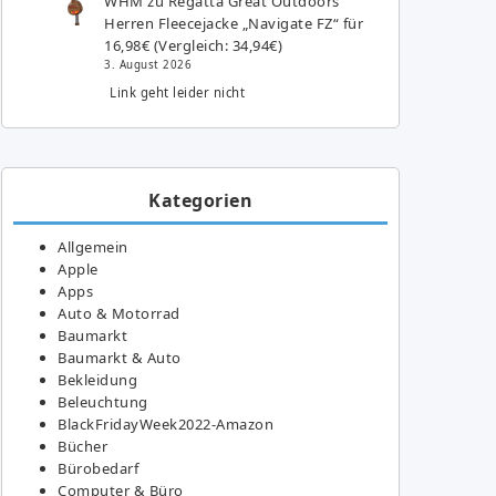
WHM
zu
Regatta Great Outdoors
Herren Fleecejacke „Navigate FZ“ für
16,98€ (Vergleich: 34,94€)
3. August 2026
Link geht leider nicht
Kategorien
Allgemein
Apple
Apps
Auto & Motorrad
Baumarkt
Baumarkt & Auto
Bekleidung
Beleuchtung
BlackFridayWeek2022-Amazon
Bücher
Bürobedarf
Computer & Büro