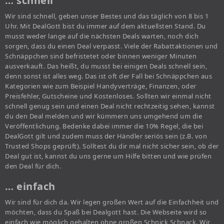
… schnell
Wir sind schnell, geben unser Bestes und das täglich von 8 bis 1
Uhr. Mit DealGott bist du immer auf dem aktuellsten Stand. Du
musst weder lange auf die nächsten Deals warten, noch dich
sorgen, dass du einen Deal verpasst. Viele der Rabattaktionen und
Schnäppchen sind befristetet oder binnen weniger Minuten
ausverkauft. Das heißt, du musst bei einigen Deals schnell sein,
denn sonst ist alles weg. Das ist oft der Fall bei Schnäppchen aus
Kategorien wie zum Beispiel Handyverträge, Finanzen, oder
Preisfehler, Gutscheine und Kostenloses. Sollten wir einmal nicht
schnell genug sein und einen Deal nicht rechtzeitig sehen, kannst
du den Deal melden und wir kümmern uns umgehend um die
Veröffentlichung. Bedenke dabei immer die 10% Regel, die bei
DealGott gilt und zudem muss der Händler seriös sein (z.B. von
Trusted Shops geprüft). Solltest du dir mal nicht sicher sein, ob der
Deal gut ist, kannst du uns gerne um Hilfe bitten und wie prüfen
den Deal für dich.
… einfach
Wir sind für dich da. Wir legen großen Wert auf die Einfachheit und
möchten, dass du Spaß bei Dealgott hast. Die Webseite wird so
einfach wie möglich gehalten ohne großen Schnick Schnack. Wir