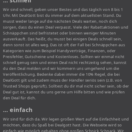
… schnell
Wir sind schnell, geben unser Bestes und das täglich von 8 bis 1
Uhr. Mit DealGott bist du immer auf dem aktuellsten Stand. Du
musst weder lange auf die nächsten Deals warten, noch dich
sorgen, dass du einen Deal verpasst. Viele der Rabattaktionen und
Schnäppchen sind befristetet oder binnen weniger Minuten
ausverkauft. Das heißt, du musst bei einigen Deals schnell sein,
denn sonst ist alles weg. Das ist oft der Fall bei Schnäppchen aus
Kategorien wie zum Beispiel Handyverträge, Finanzen, oder
Preisfehler, Gutscheine und Kostenloses. Sollten wir einmal nicht
schnell genug sein und einen Deal nicht rechtzeitig sehen, kannst
du den Deal melden und wir kümmern uns umgehend um die
Veröffentlichung. Bedenke dabei immer die 10% Regel, die bei
DealGott gilt und zudem muss der Händler seriös sein (z.B. von
Trusted Shops geprüft). Solltest du dir mal nicht sicher sein, ob der
Deal gut ist, kannst du uns gerne um Hilfe bitten und wie prüfen
den Deal für dich.
… einfach
Wir sind für dich da. Wir legen großen Wert auf die Einfachheit und
möchten, dass du Spaß bei Dealgott hast. Die Webseite wird so
einfach wie möglich gehalten ohne großen Schnick Schnack. Wir