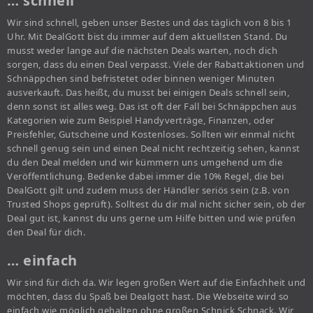
… schnell
Wir sind schnell, geben unser Bestes und das täglich von 8 bis 1
Uhr. Mit DealGott bist du immer auf dem aktuellsten Stand. Du
musst weder lange auf die nächsten Deals warten, noch dich
sorgen, dass du einen Deal verpasst. Viele der Rabattaktionen und
Schnäppchen sind befristetet oder binnen weniger Minuten
ausverkauft. Das heißt, du musst bei einigen Deals schnell sein,
denn sonst ist alles weg. Das ist oft der Fall bei Schnäppchen aus
Kategorien wie zum Beispiel Handyverträge, Finanzen, oder
Preisfehler, Gutscheine und Kostenloses. Sollten wir einmal nicht
schnell genug sein und einen Deal nicht rechtzeitig sehen, kannst
du den Deal melden und wir kümmern uns umgehend um die
Veröffentlichung. Bedenke dabei immer die 10% Regel, die bei
DealGott gilt und zudem muss der Händler seriös sein (z.B. von
Trusted Shops geprüft). Solltest du dir mal nicht sicher sein, ob der
Deal gut ist, kannst du uns gerne um Hilfe bitten und wie prüfen
den Deal für dich.
… einfach
Wir sind für dich da. Wir legen großen Wert auf die Einfachheit und
möchten, dass du Spaß bei Dealgott hast. Die Webseite wird so
einfach wie möglich gehalten ohne großen Schnick Schnack. Wir