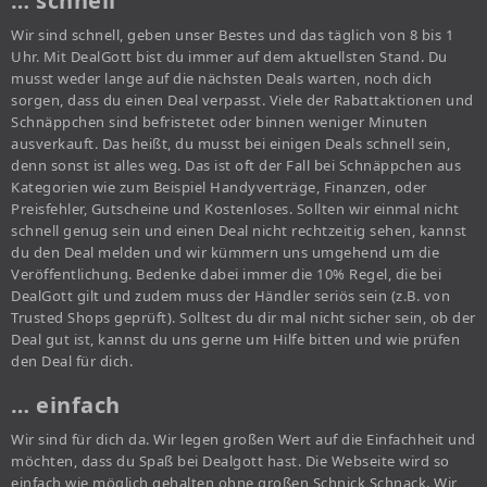
… schnell
Wir sind schnell, geben unser Bestes und das täglich von 8 bis 1
Uhr. Mit DealGott bist du immer auf dem aktuellsten Stand. Du
musst weder lange auf die nächsten Deals warten, noch dich
sorgen, dass du einen Deal verpasst. Viele der Rabattaktionen und
Schnäppchen sind befristetet oder binnen weniger Minuten
ausverkauft. Das heißt, du musst bei einigen Deals schnell sein,
denn sonst ist alles weg. Das ist oft der Fall bei Schnäppchen aus
Kategorien wie zum Beispiel Handyverträge, Finanzen, oder
Preisfehler, Gutscheine und Kostenloses. Sollten wir einmal nicht
schnell genug sein und einen Deal nicht rechtzeitig sehen, kannst
du den Deal melden und wir kümmern uns umgehend um die
Veröffentlichung. Bedenke dabei immer die 10% Regel, die bei
DealGott gilt und zudem muss der Händler seriös sein (z.B. von
Trusted Shops geprüft). Solltest du dir mal nicht sicher sein, ob der
Deal gut ist, kannst du uns gerne um Hilfe bitten und wie prüfen
den Deal für dich.
… einfach
Wir sind für dich da. Wir legen großen Wert auf die Einfachheit und
möchten, dass du Spaß bei Dealgott hast. Die Webseite wird so
einfach wie möglich gehalten ohne großen Schnick Schnack. Wir