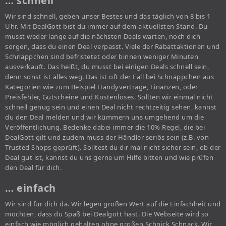
… schnell
Wir sind schnell, geben unser Bestes und das täglich von 8 bis 1
Uhr. Mit DealGott bist du immer auf dem aktuellsten Stand. Du
musst weder lange auf die nächsten Deals warten, noch dich
sorgen, dass du einen Deal verpasst. Viele der Rabattaktionen und
Schnäppchen sind befristetet oder binnen weniger Minuten
ausverkauft. Das heißt, du musst bei einigen Deals schnell sein,
denn sonst ist alles weg. Das ist oft der Fall bei Schnäppchen aus
Kategorien wie zum Beispiel Handyverträge, Finanzen, oder
Preisfehler, Gutscheine und Kostenloses. Sollten wir einmal nicht
schnell genug sein und einen Deal nicht rechtzeitig sehen, kannst
du den Deal melden und wir kümmern uns umgehend um die
Veröffentlichung. Bedenke dabei immer die 10% Regel, die bei
DealGott gilt und zudem muss der Händler seriös sein (z.B. von
Trusted Shops geprüft). Solltest du dir mal nicht sicher sein, ob der
Deal gut ist, kannst du uns gerne um Hilfe bitten und wie prüfen
den Deal für dich.
… einfach
Wir sind für dich da. Wir legen großen Wert auf die Einfachheit und
möchten, dass du Spaß bei Dealgott hast. Die Webseite wird so
einfach wie möglich gehalten ohne großen Schnick Schnack. Wir