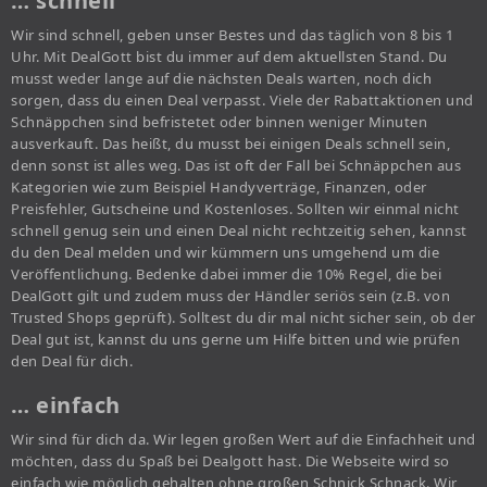
… schnell
Wir sind schnell, geben unser Bestes und das täglich von 8 bis 1
Uhr. Mit DealGott bist du immer auf dem aktuellsten Stand. Du
musst weder lange auf die nächsten Deals warten, noch dich
sorgen, dass du einen Deal verpasst. Viele der Rabattaktionen und
Schnäppchen sind befristetet oder binnen weniger Minuten
ausverkauft. Das heißt, du musst bei einigen Deals schnell sein,
denn sonst ist alles weg. Das ist oft der Fall bei Schnäppchen aus
Kategorien wie zum Beispiel Handyverträge, Finanzen, oder
Preisfehler, Gutscheine und Kostenloses. Sollten wir einmal nicht
schnell genug sein und einen Deal nicht rechtzeitig sehen, kannst
du den Deal melden und wir kümmern uns umgehend um die
Veröffentlichung. Bedenke dabei immer die 10% Regel, die bei
DealGott gilt und zudem muss der Händler seriös sein (z.B. von
Trusted Shops geprüft). Solltest du dir mal nicht sicher sein, ob der
Deal gut ist, kannst du uns gerne um Hilfe bitten und wie prüfen
den Deal für dich.
… einfach
Wir sind für dich da. Wir legen großen Wert auf die Einfachheit und
möchten, dass du Spaß bei Dealgott hast. Die Webseite wird so
einfach wie möglich gehalten ohne großen Schnick Schnack. Wir