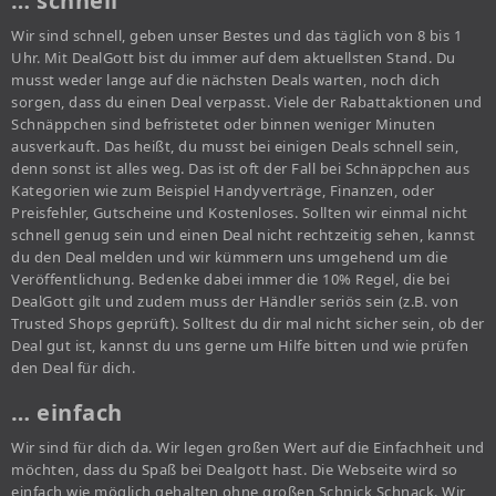
… schnell
Wir sind schnell, geben unser Bestes und das täglich von 8 bis 1
Uhr. Mit DealGott bist du immer auf dem aktuellsten Stand. Du
musst weder lange auf die nächsten Deals warten, noch dich
sorgen, dass du einen Deal verpasst. Viele der Rabattaktionen und
Schnäppchen sind befristetet oder binnen weniger Minuten
ausverkauft. Das heißt, du musst bei einigen Deals schnell sein,
denn sonst ist alles weg. Das ist oft der Fall bei Schnäppchen aus
Kategorien wie zum Beispiel Handyverträge, Finanzen, oder
Preisfehler, Gutscheine und Kostenloses. Sollten wir einmal nicht
schnell genug sein und einen Deal nicht rechtzeitig sehen, kannst
du den Deal melden und wir kümmern uns umgehend um die
Veröffentlichung. Bedenke dabei immer die 10% Regel, die bei
DealGott gilt und zudem muss der Händler seriös sein (z.B. von
Trusted Shops geprüft). Solltest du dir mal nicht sicher sein, ob der
Deal gut ist, kannst du uns gerne um Hilfe bitten und wie prüfen
den Deal für dich.
… einfach
Wir sind für dich da. Wir legen großen Wert auf die Einfachheit und
möchten, dass du Spaß bei Dealgott hast. Die Webseite wird so
einfach wie möglich gehalten ohne großen Schnick Schnack. Wir