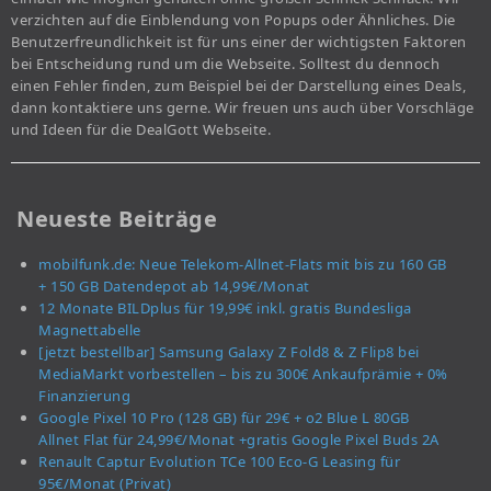
verzichten auf die Einblendung von Popups oder Ähnliches. Die
Benutzerfreundlichkeit ist für uns einer der wichtigsten Faktoren
bei Entscheidung rund um die Webseite. Solltest du dennoch
einen Fehler finden, zum Beispiel bei der Darstellung eines Deals,
dann kontaktiere uns gerne. Wir freuen uns auch über Vorschläge
und Ideen für die DealGott Webseite.
Neueste Beiträge
mobilfunk.de: Neue Telekom-Allnet-Flats mit bis zu 160 GB
+ 150 GB Datendepot ab 14,99€/Monat
12 Monate BILDplus für 19,99€ inkl. gratis Bundesliga
Magnettabelle
[jetzt bestellbar] Samsung Galaxy Z Fold8 & Z Flip8 bei
MediaMarkt vorbestellen – bis zu 300€ Ankaufprämie + 0%
Finanzierung
Google Pixel 10 Pro (128 GB) für 29€ + o2 Blue L 80GB
Allnet Flat für 24,99€/Monat +gratis Google Pixel Buds 2A
Renault Captur Evolution TCe 100 Eco-G Leasing für
95€/Monat (Privat)