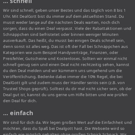
… schnell
Wir sind schnell, geben unser Bestes und das täglich von 8 bis 1
Uhr. Mit DealGott bist du immer auf dem aktuellsten Stand. Du
musst weder lange auf die nächsten Deals warten, noch dich
sorgen, dass du einen Deal verpasst. Viele der Rabattaktionen und
Schnäppchen sind befristetet oder binnen weniger Minuten
ausverkauft. Das heißt, du musst bei einigen Deals schnell sein,
denn sonst ist alles weg. Das ist oft der Fall bei Schnäppchen aus
Kategorien wie zum Beispiel Handyverträge, Finanzen, oder
Preisfehler, Gutscheine und Kostenloses. Sollten wir einmal nicht
schnell genug sein und einen Deal nicht rechtzeitig sehen, kannst
du den Deal melden und wir kümmern uns umgehend um die
Veröffentlichung. Bedenke dabei immer die 10% Regel, die bei
DealGott gilt und zudem muss der Händler seriös sein (z.B. von
Trusted Shops geprüft). Solltest du dir mal nicht sicher sein, ob der
Deal gut ist, kannst du uns gerne um Hilfe bitten und wie prüfen
den Deal für dich.
… einfach
Wir sind für dich da. Wir legen großen Wert auf die Einfachheit und
möchten, dass du Spaß bei Dealgott hast. Die Webseite wird so
einfach wie möglich gehalten ohne großen Schnick Schnack. Wir