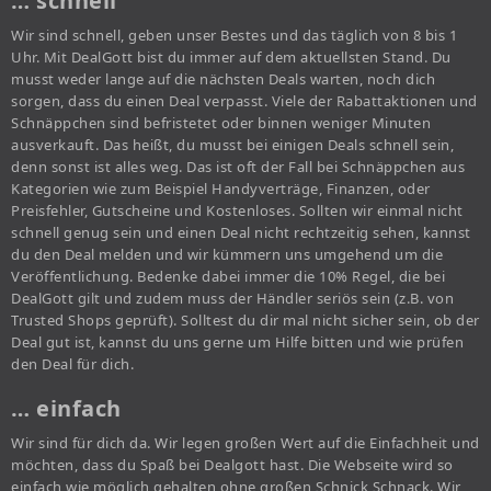
… schnell
Wir sind schnell, geben unser Bestes und das täglich von 8 bis 1
Uhr. Mit DealGott bist du immer auf dem aktuellsten Stand. Du
musst weder lange auf die nächsten Deals warten, noch dich
sorgen, dass du einen Deal verpasst. Viele der Rabattaktionen und
Schnäppchen sind befristetet oder binnen weniger Minuten
ausverkauft. Das heißt, du musst bei einigen Deals schnell sein,
denn sonst ist alles weg. Das ist oft der Fall bei Schnäppchen aus
Kategorien wie zum Beispiel Handyverträge, Finanzen, oder
Preisfehler, Gutscheine und Kostenloses. Sollten wir einmal nicht
schnell genug sein und einen Deal nicht rechtzeitig sehen, kannst
du den Deal melden und wir kümmern uns umgehend um die
Veröffentlichung. Bedenke dabei immer die 10% Regel, die bei
DealGott gilt und zudem muss der Händler seriös sein (z.B. von
Trusted Shops geprüft). Solltest du dir mal nicht sicher sein, ob der
Deal gut ist, kannst du uns gerne um Hilfe bitten und wie prüfen
den Deal für dich.
… einfach
Wir sind für dich da. Wir legen großen Wert auf die Einfachheit und
möchten, dass du Spaß bei Dealgott hast. Die Webseite wird so
einfach wie möglich gehalten ohne großen Schnick Schnack. Wir