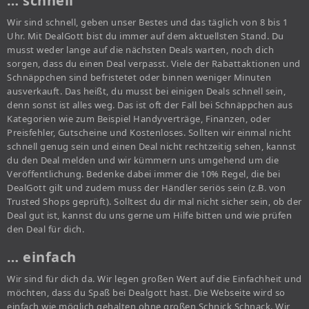
… schnell
Wir sind schnell, geben unser Bestes und das täglich von 8 bis 1
Uhr. Mit DealGott bist du immer auf dem aktuellsten Stand. Du
musst weder lange auf die nächsten Deals warten, noch dich
sorgen, dass du einen Deal verpasst. Viele der Rabattaktionen und
Schnäppchen sind befristetet oder binnen weniger Minuten
ausverkauft. Das heißt, du musst bei einigen Deals schnell sein,
denn sonst ist alles weg. Das ist oft der Fall bei Schnäppchen aus
Kategorien wie zum Beispiel Handyverträge, Finanzen, oder
Preisfehler, Gutscheine und Kostenloses. Sollten wir einmal nicht
schnell genug sein und einen Deal nicht rechtzeitig sehen, kannst
du den Deal melden und wir kümmern uns umgehend um die
Veröffentlichung. Bedenke dabei immer die 10% Regel, die bei
DealGott gilt und zudem muss der Händler seriös sein (z.B. von
Trusted Shops geprüft). Solltest du dir mal nicht sicher sein, ob der
Deal gut ist, kannst du uns gerne um Hilfe bitten und wie prüfen
den Deal für dich.
… einfach
Wir sind für dich da. Wir legen großen Wert auf die Einfachheit und
möchten, dass du Spaß bei Dealgott hast. Die Webseite wird so
einfach wie möglich gehalten ohne großen Schnick Schnack. Wir