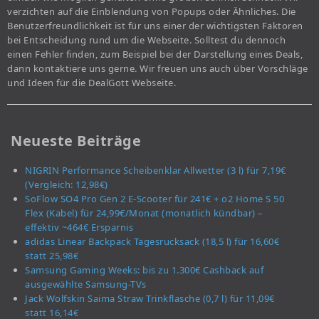
verzichten auf die Einblendung von Popups oder Ähnliches. Die
Benutzerfreundlichkeit ist für uns einer der wichtigsten Faktoren
bei Entscheidung rund um die Webseite. Solltest du dennoch
einen Fehler finden, zum Beispiel bei der Darstellung eines Deals,
dann kontaktiere uns gerne. Wir freuen uns auch über Vorschläge
und Ideen für die DealGott Webseite.
Neueste Beiträge
NIGRIN Performance Scheibenklar Allwetter (3 l) für 7,19€
(Vergleich: 12,98€)
SoFlow SO4 Pro Gen 2 E-Scooter für 241€ + o2 Home S 50
Flex (Kabel) für 24,99€/Monat (monatlich kündbar) –
effektiv ~464€ Ersparnis
adidas Linear Backpack Tagesrucksack (18,5 l) für 16,60€
statt 25,98€
Samsung Gaming Weeks: bis zu 1.300€ Cashback auf
ausgewählte Samsung-TVs
Jack Wolfskin Saima Straw Trinkflasche (0,7 l) für 11,09€
statt 16,14€