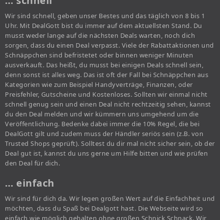
… schnell
Wir sind schnell, geben unser Bestes und das täglich von 8 bis 1
Uhr. Mit DealGott bist du immer auf dem aktuellsten Stand. Du
musst weder lange auf die nächsten Deals warten, noch dich
sorgen, dass du einen Deal verpasst. Viele der Rabattaktionen und
Schnäppchen sind befristetet oder binnen weniger Minuten
ausverkauft. Das heißt, du musst bei einigen Deals schnell sein,
denn sonst ist alles weg. Das ist oft der Fall bei Schnäppchen aus
Kategorien wie zum Beispiel Handyverträge, Finanzen, oder
Preisfehler, Gutscheine und Kostenloses. Sollten wir einmal nicht
schnell genug sein und einen Deal nicht rechtzeitig sehen, kannst
du den Deal melden und wir kümmern uns umgehend um die
Veröffentlichung. Bedenke dabei immer die 10% Regel, die bei
DealGott gilt und zudem muss der Händler seriös sein (z.B. von
Trusted Shops geprüft). Solltest du dir mal nicht sicher sein, ob der
Deal gut ist, kannst du uns gerne um Hilfe bitten und wie prüfen
den Deal für dich.
… einfach
Wir sind für dich da. Wir legen großen Wert auf die Einfachheit und
möchten, dass du Spaß bei Dealgott hast. Die Webseite wird so
einfach wie möglich gehalten ohne großen Schnick Schnack. Wir