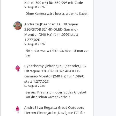
Kabel, 500 m²) für 669,99€ mit Code
5. August 2026
Ohne Kamera wäre besser, als ohne Kabel!
Andre
zu
[beendet] LG Ultragear
32GX870B 32″ 4K-OLED-Gaming-
Monitor (240 Hz) für 1.099€ statt
1.277,02€
5. August 2026
Nein, das war wirklich da. Aber ist nun vor
bei
Cyberherby [iPhone]
zu
[beendet] LG
Ultragear 32GX870B 32″ 4K-OLED-
Gaming-Monitor (240 Hz) für 1.099€
statt 1.277,02€
5. August 2026
Servus, Preisirrtum oder ist das Angebot
wirklich schon wieder vorbei?
Andre81
zu
Regatta Great Outdoors
Herren Fleecejacke „Navigate FZ“ für