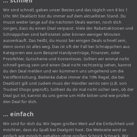
… schnell
Wir sind schnell, geben unser Bestes und das täglich von 8 bis 1
Uhr. Mit DealGott bist du immer auf dem aktuellsten Stand. Du
musst weder lange auf die nächsten Deals warten, noch dich
sorgen, dass du einen Deal verpasst. Viele der Rabattaktionen und
Schnäppchen sind befristetet oder binnen weniger Minuten
ausverkauft. Das heißt, du musst bei einigen Deals schnell sein,
denn sonst ist alles weg. Das ist oft der Fall bei Schnäppchen aus
Kategorien wie zum Beispiel Handyverträge, Finanzen, oder
Preisfehler, Gutscheine und Kostenloses. Sollten wir einmal nicht
schnell genug sein und einen Deal nicht rechtzeitig sehen, kannst
du den Deal melden und wir kümmern uns umgehend um die
Veröffentlichung. Bedenke dabei immer die 10% Regel, die bei
DealGott gilt und zudem muss der Händler seriös sein (z.B. von
Trusted Shops geprüft). Solltest du dir mal nicht sicher sein, ob der
Deal gut ist, kannst du uns gerne um Hilfe bitten und wie prüfen
den Deal für dich.
… einfach
Wir sind für dich da. Wir legen großen Wert auf die Einfachheit und
möchten, dass du Spaß bei Dealgott hast. Die Webseite wird so
einfach wie möglich gehalten ohne großen Schnick Schnack. Wir