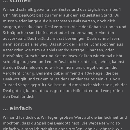
… schnell
Wir sind schnell, geben unser Bestes und das täglich von 8 bis 1
Uhr. Mit DealGott bist du immer auf dem aktuellsten Stand. Du
musst weder lange auf die nächsten Deals warten, noch dich
sorgen, dass du einen Deal verpasst. Viele der Rabattaktionen und
Schnäppchen sind befristetet oder binnen weniger Minuten
ausverkauft. Das heißt, du musst bei einigen Deals schnell sein,
denn sonst ist alles weg. Das ist oft der Fall bei Schnäppchen aus
Kategorien wie zum Beispiel Handyverträge, Finanzen, oder
Preisfehler, Gutscheine und Kostenloses. Sollten wir einmal nicht
schnell genug sein und einen Deal nicht rechtzeitig sehen, kannst
du den Deal melden und wir kümmern uns umgehend um die
Veröffentlichung. Bedenke dabei immer die 10% Regel, die bei
DealGott gilt und zudem muss der Händler seriös sein (z.B. von
Trusted Shops geprüft). Solltest du dir mal nicht sicher sein, ob der
Deal gut ist, kannst du uns gerne um Hilfe bitten und wie prüfen
den Deal für dich.
… einfach
Wir sind für dich da. Wir legen großen Wert auf die Einfachheit und
möchten, dass du Spaß bei Dealgott hast. Die Webseite wird so
einfach wie möglich gehalten ohne großen Schnick Schnack. Wir