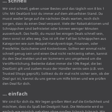
… schnell
Wir sind schnell, geben unser Bestes und das täglich von 8 bis 1
Uhr. Mit DealGott bist du immer auf dem aktuellsten Stand. Du
musst weder lange auf die nächsten Deals warten, noch dich
sorgen, dass du einen Deal verpasst. Viele der Rabattaktionen und
Schnäppchen sind befristetet oder binnen weniger Minuten
ausverkauft. Das heißt, du musst bei einigen Deals schnell sein,
denn sonst ist alles weg. Das ist oft der Fall bei Schnäppchen aus
Kategorien wie zum Beispiel Handyverträge, Finanzen, oder
Preisfehler, Gutscheine und Kostenloses. Sollten wir einmal nicht
schnell genug sein und einen Deal nicht rechtzeitig sehen, kannst
du den Deal melden und wir kümmern uns umgehend um die
Veröffentlichung. Bedenke dabei immer die 10% Regel, die bei
DealGott gilt und zudem muss der Händler seriös sein (z.B. von
Trusted Shops geprüft). Solltest du dir mal nicht sicher sein, ob der
Deal gut ist, kannst du uns gerne um Hilfe bitten und wie prüfen
den Deal für dich.
… einfach
Wir sind für dich da. Wir legen großen Wert auf die Einfachheit und
möchten, dass du Spaß bei Dealgott hast. Die Webseite wird so
einfach wie möglich gehalten ohne großen Schnick Schnack. Wir