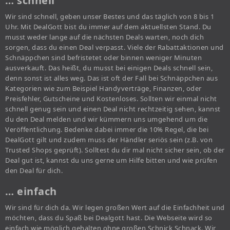
… schnell
Wir sind schnell, geben unser Bestes und das täglich von 8 bis 1
Uhr. Mit DealGott bist du immer auf dem aktuellsten Stand. Du
musst weder lange auf die nächsten Deals warten, noch dich
sorgen, dass du einen Deal verpasst. Viele der Rabattaktionen und
Schnäppchen sind befristetet oder binnen weniger Minuten
ausverkauft. Das heißt, du musst bei einigen Deals schnell sein,
denn sonst ist alles weg. Das ist oft der Fall bei Schnäppchen aus
Kategorien wie zum Beispiel Handyverträge, Finanzen, oder
Preisfehler, Gutscheine und Kostenloses. Sollten wir einmal nicht
schnell genug sein und einen Deal nicht rechtzeitig sehen, kannst
du den Deal melden und wir kümmern uns umgehend um die
Veröffentlichung. Bedenke dabei immer die 10% Regel, die bei
DealGott gilt und zudem muss der Händler seriös sein (z.B. von
Trusted Shops geprüft). Solltest du dir mal nicht sicher sein, ob der
Deal gut ist, kannst du uns gerne um Hilfe bitten und wie prüfen
den Deal für dich.
… einfach
Wir sind für dich da. Wir legen großen Wert auf die Einfachheit und
möchten, dass du Spaß bei Dealgott hast. Die Webseite wird so
einfach wie möglich gehalten ohne großen Schnick Schnack. Wir