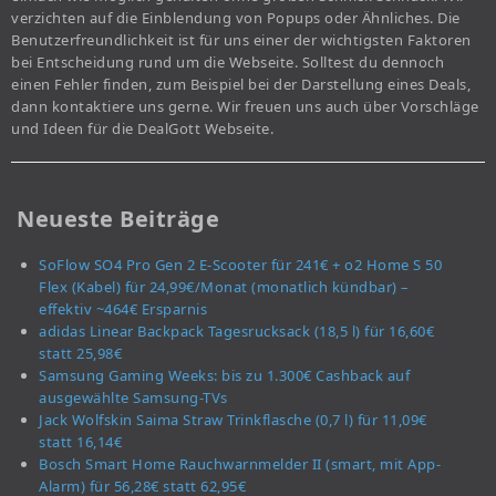
verzichten auf die Einblendung von Popups oder Ähnliches. Die
Benutzerfreundlichkeit ist für uns einer der wichtigsten Faktoren
bei Entscheidung rund um die Webseite. Solltest du dennoch
einen Fehler finden, zum Beispiel bei der Darstellung eines Deals,
dann kontaktiere uns gerne. Wir freuen uns auch über Vorschläge
und Ideen für die DealGott Webseite.
Neueste Beiträge
SoFlow SO4 Pro Gen 2 E-Scooter für 241€ + o2 Home S 50
Flex (Kabel) für 24,99€/Monat (monatlich kündbar) –
effektiv ~464€ Ersparnis
adidas Linear Backpack Tagesrucksack (18,5 l) für 16,60€
statt 25,98€
Samsung Gaming Weeks: bis zu 1.300€ Cashback auf
ausgewählte Samsung-TVs
Jack Wolfskin Saima Straw Trinkflasche (0,7 l) für 11,09€
statt 16,14€
Bosch Smart Home Rauchwarnmelder II (smart, mit App-
Alarm) für 56,28€ statt 62,95€