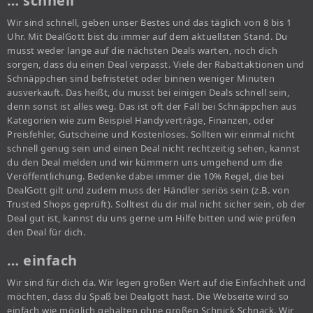
… schnell
Wir sind schnell, geben unser Bestes und das täglich von 8 bis 1
Uhr. Mit DealGott bist du immer auf dem aktuellsten Stand. Du
musst weder lange auf die nächsten Deals warten, noch dich
sorgen, dass du einen Deal verpasst. Viele der Rabattaktionen und
Schnäppchen sind befristetet oder binnen weniger Minuten
ausverkauft. Das heißt, du musst bei einigen Deals schnell sein,
denn sonst ist alles weg. Das ist oft der Fall bei Schnäppchen aus
Kategorien wie zum Beispiel Handyverträge, Finanzen, oder
Preisfehler, Gutscheine und Kostenloses. Sollten wir einmal nicht
schnell genug sein und einen Deal nicht rechtzeitig sehen, kannst
du den Deal melden und wir kümmern uns umgehend um die
Veröffentlichung. Bedenke dabei immer die 10% Regel, die bei
DealGott gilt und zudem muss der Händler seriös sein (z.B. von
Trusted Shops geprüft). Solltest du dir mal nicht sicher sein, ob der
Deal gut ist, kannst du uns gerne um Hilfe bitten und wie prüfen
den Deal für dich.
… einfach
Wir sind für dich da. Wir legen großen Wert auf die Einfachheit und
möchten, dass du Spaß bei Dealgott hast. Die Webseite wird so
einfach wie möglich gehalten ohne großen Schnick Schnack. Wir