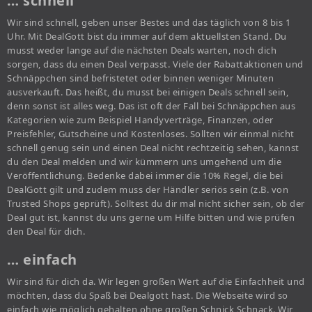
… schnell
Wir sind schnell, geben unser Bestes und das täglich von 8 bis 1
Uhr. Mit DealGott bist du immer auf dem aktuellsten Stand. Du
musst weder lange auf die nächsten Deals warten, noch dich
sorgen, dass du einen Deal verpasst. Viele der Rabattaktionen und
Schnäppchen sind befristetet oder binnen weniger Minuten
ausverkauft. Das heißt, du musst bei einigen Deals schnell sein,
denn sonst ist alles weg. Das ist oft der Fall bei Schnäppchen aus
Kategorien wie zum Beispiel Handyverträge, Finanzen, oder
Preisfehler, Gutscheine und Kostenloses. Sollten wir einmal nicht
schnell genug sein und einen Deal nicht rechtzeitig sehen, kannst
du den Deal melden und wir kümmern uns umgehend um die
Veröffentlichung. Bedenke dabei immer die 10% Regel, die bei
DealGott gilt und zudem muss der Händler seriös sein (z.B. von
Trusted Shops geprüft). Solltest du dir mal nicht sicher sein, ob der
Deal gut ist, kannst du uns gerne um Hilfe bitten und wie prüfen
den Deal für dich.
… einfach
Wir sind für dich da. Wir legen großen Wert auf die Einfachheit und
möchten, dass du Spaß bei Dealgott hast. Die Webseite wird so
einfach wie möglich gehalten ohne großen Schnick Schnack. Wir