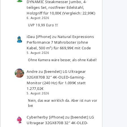
DYNAMIC Steakmesser Jumbo, 4-
teiliges Set, rostfreier Edelstahl,
Holzgriff für 10,00€ (Vergleich: 22,99€)
6. August 2026
UVP 19,99 Euro !!!
iDau [iPhone]
zu
Natural Expressions
Performance 7 Mähroboter (ohne
Kabel, 500 m²) für 669,99€ mit Code
5. August 2026
Ohne Kamera wäre besser, als ohne Kabel!
Andre
zu
[beendet] LG Ultragear
32GX870B 32″ 4K-OLED-Gaming-
Monitor (240 Hz) für 1.099€ statt
1.277,02€
5. August 2026
Nein, das war wirklich da. Aber ist nun vor
bei
Cyberherby [iPhone]
zu
[beendet] LG
Ultragear 32GX870B 32″ 4K-OLED-