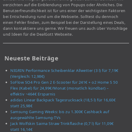
verzichten auf die Einblendung von Popups oder Ähnliches. Die
Benutzerfreundlichkeit ist für uns einer der wichtigsten Faktoren
bei Entscheidung rund um die Webseite. Solltest du dennoch
einen Fehler finden, zum Beispiel bei der Darstellung eines Deals,
dann kontaktiere uns gerne. Wir freuen uns auch über Vorschläge
und Ideen für die DealGott Webseite.
Neueste Beiträge
NIGRIN Performance Scheibenklar Allwetter (3 l) für 7,19€
(Vergleich: 12,98€)
SoFlow SO4 Pro Gen 2 E-Scooter für 241€ + o2 Home S 50
Flex (Kabel) für 24,99€/Monat (monatlich kündbar) –
effektiv ~464€ Ersparnis
adidas Linear Backpack Tagesrucksack (18,5 l) für 16,60€
statt 25,98€
Samsung Gaming Weeks: bis zu 1.300€ Cashback auf
ausgewählte Samsung-TVs
Jack Wolfskin Saima Straw Trinkflasche (0,7 l) für 11,09€
statt 16,14€