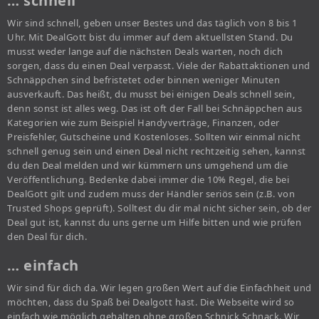
… schnell
Wir sind schnell, geben unser Bestes und das täglich von 8 bis 1
Uhr. Mit DealGott bist du immer auf dem aktuellsten Stand. Du
musst weder lange auf die nächsten Deals warten, noch dich
sorgen, dass du einen Deal verpasst. Viele der Rabattaktionen und
Schnäppchen sind befristetet oder binnen weniger Minuten
ausverkauft. Das heißt, du musst bei einigen Deals schnell sein,
denn sonst ist alles weg. Das ist oft der Fall bei Schnäppchen aus
Kategorien wie zum Beispiel Handyverträge, Finanzen, oder
Preisfehler, Gutscheine und Kostenloses. Sollten wir einmal nicht
schnell genug sein und einen Deal nicht rechtzeitig sehen, kannst
du den Deal melden und wir kümmern uns umgehend um die
Veröffentlichung. Bedenke dabei immer die 10% Regel, die bei
DealGott gilt und zudem muss der Händler seriös sein (z.B. von
Trusted Shops geprüft). Solltest du dir mal nicht sicher sein, ob der
Deal gut ist, kannst du uns gerne um Hilfe bitten und wie prüfen
den Deal für dich.
… einfach
Wir sind für dich da. Wir legen großen Wert auf die Einfachheit und
möchten, dass du Spaß bei Dealgott hast. Die Webseite wird so
einfach wie möglich gehalten ohne großen Schnick Schnack. Wir