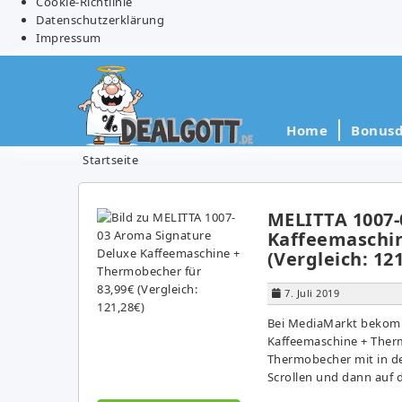
Cookie-Richtlinie
Datenschutzerklärung
Impressum
Home
Bonusd
Startseite
MELITTA 1007-
Kaffeemaschin
(Vergleich: 12
7. Juli 2019
Bei MediaMarkt bekomm
Kaffeemaschine + Therm
Thermobecher mit in de
Scrollen und dann auf d