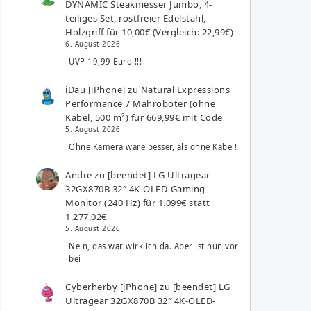
DYNAMIC Steakmesser Jumbo, 4-
teiliges Set, rostfreier Edelstahl,
Holzgriff für 10,00€ (Vergleich: 22,99€)
6. August 2026
UVP 19,99 Euro !!!
iDau [iPhone]
zu
Natural Expressions
Performance 7 Mähroboter (ohne
Kabel, 500 m²) für 669,99€ mit Code
5. August 2026
Ohne Kamera wäre besser, als ohne Kabel!
Andre
zu
[beendet] LG Ultragear
32GX870B 32″ 4K-OLED-Gaming-
Monitor (240 Hz) für 1.099€ statt
1.277,02€
5. August 2026
Nein, das war wirklich da. Aber ist nun vor
bei
Cyberherby [iPhone]
zu
[beendet] LG
Ultragear 32GX870B 32″ 4K-OLED-