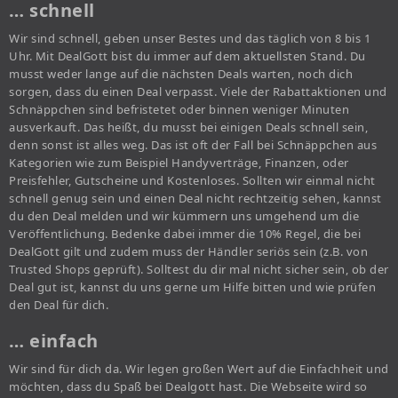
… schnell
Wir sind schnell, geben unser Bestes und das täglich von 8 bis 1
Uhr. Mit DealGott bist du immer auf dem aktuellsten Stand. Du
musst weder lange auf die nächsten Deals warten, noch dich
sorgen, dass du einen Deal verpasst. Viele der Rabattaktionen und
Schnäppchen sind befristetet oder binnen weniger Minuten
ausverkauft. Das heißt, du musst bei einigen Deals schnell sein,
denn sonst ist alles weg. Das ist oft der Fall bei Schnäppchen aus
Kategorien wie zum Beispiel Handyverträge, Finanzen, oder
Preisfehler, Gutscheine und Kostenloses. Sollten wir einmal nicht
schnell genug sein und einen Deal nicht rechtzeitig sehen, kannst
du den Deal melden und wir kümmern uns umgehend um die
Veröffentlichung. Bedenke dabei immer die 10% Regel, die bei
DealGott gilt und zudem muss der Händler seriös sein (z.B. von
Trusted Shops geprüft). Solltest du dir mal nicht sicher sein, ob der
Deal gut ist, kannst du uns gerne um Hilfe bitten und wie prüfen
den Deal für dich.
… einfach
Wir sind für dich da. Wir legen großen Wert auf die Einfachheit und
möchten, dass du Spaß bei Dealgott hast. Die Webseite wird so