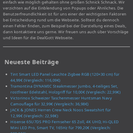
einfach wie möglich gehalten ohne großen Schnick Schnack. Wir
verzichten auf die Einblendung von Popups oder Ähnliches. Die
Benutzerfreundlichkeit ist für uns einer der wichtigsten Faktoren
bei Entscheidung rund um die Webseite. Solltest du dennoch
einen Fehler finden, zum Beispiel bei der Darstellung eines Deals,
dann kontaktiere uns gerne. Wir freuen uns auch über Vorschläge
und Ideen für die DealGott Webseite.
Neueste Beiträge
Tint Smart LED Panel Leuchte Zigbee RGB (120×30 cm) für
44,99€ (Vergleich: 116,09€)
Tramontina DYNAMIC Steakmesser Jumbo, 4-teiliges Set,
rostfreier Edelstahl, Holzgriff für 10,00€ (Vergleich: 22,99€)
Victorinox Schweizer Taschenmesser Huntsman Navy
Camouflage für 32,99€ (Vergleich: 36,98€)
JACK & JONES Herren Crew Neck Noos Sweatshirt für
12,99€ (Vergleich: 22,98€)
Hisense 65U7DS PRO Fernseher 65 Zoll, 4K UHD, Hi-QLED
Mini LED Pro, Smart TV, 165Hz für 799,20€ (Vergleich: