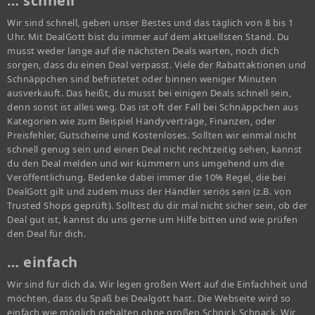
… schnell
Wir sind schnell, geben unser Bestes und das täglich von 8 bis 1
Uhr. Mit DealGott bist du immer auf dem aktuellsten Stand. Du
musst weder lange auf die nächsten Deals warten, noch dich
sorgen, dass du einen Deal verpasst. Viele der Rabattaktionen und
Schnäppchen sind befristetet oder binnen weniger Minuten
ausverkauft. Das heißt, du musst bei einigen Deals schnell sein,
denn sonst ist alles weg. Das ist oft der Fall bei Schnäppchen aus
Kategorien wie zum Beispiel Handyverträge, Finanzen, oder
Preisfehler, Gutscheine und Kostenloses. Sollten wir einmal nicht
schnell genug sein und einen Deal nicht rechtzeitig sehen, kannst
du den Deal melden und wir kümmern uns umgehend um die
Veröffentlichung. Bedenke dabei immer die 10% Regel, die bei
DealGott gilt und zudem muss der Händler seriös sein (z.B. von
Trusted Shops geprüft). Solltest du dir mal nicht sicher sein, ob der
Deal gut ist, kannst du uns gerne um Hilfe bitten und wie prüfen
den Deal für dich.
… einfach
Wir sind für dich da. Wir legen großen Wert auf die Einfachheit und
möchten, dass du Spaß bei Dealgott hast. Die Webseite wird so
einfach wie möglich gehalten ohne großen Schnick Schnack. Wir