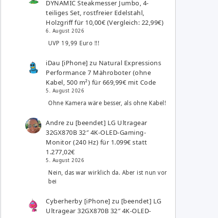
DYNAMIC Steakmesser Jumbo, 4-
teiliges Set, rostfreier Edelstahl,
Holzgriff für 10,00€ (Vergleich: 22,99€)
6. August 2026
UVP 19,99 Euro !!!
iDau [iPhone]
zu
Natural Expressions
Performance 7 Mähroboter (ohne
Kabel, 500 m²) für 669,99€ mit Code
5. August 2026
Ohne Kamera wäre besser, als ohne Kabel!
Andre
zu
[beendet] LG Ultragear
32GX870B 32″ 4K-OLED-Gaming-
Monitor (240 Hz) für 1.099€ statt
1.277,02€
5. August 2026
Nein, das war wirklich da. Aber ist nun vor
bei
Cyberherby [iPhone]
zu
[beendet] LG
Ultragear 32GX870B 32″ 4K-OLED-