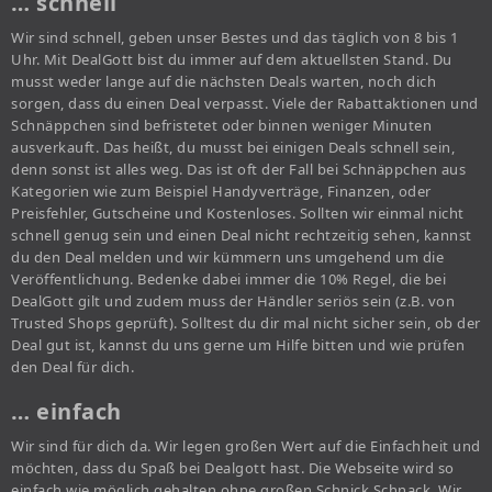
… schnell
Wir sind schnell, geben unser Bestes und das täglich von 8 bis 1
Uhr. Mit DealGott bist du immer auf dem aktuellsten Stand. Du
musst weder lange auf die nächsten Deals warten, noch dich
sorgen, dass du einen Deal verpasst. Viele der Rabattaktionen und
Schnäppchen sind befristetet oder binnen weniger Minuten
ausverkauft. Das heißt, du musst bei einigen Deals schnell sein,
denn sonst ist alles weg. Das ist oft der Fall bei Schnäppchen aus
Kategorien wie zum Beispiel Handyverträge, Finanzen, oder
Preisfehler, Gutscheine und Kostenloses. Sollten wir einmal nicht
schnell genug sein und einen Deal nicht rechtzeitig sehen, kannst
du den Deal melden und wir kümmern uns umgehend um die
Veröffentlichung. Bedenke dabei immer die 10% Regel, die bei
DealGott gilt und zudem muss der Händler seriös sein (z.B. von
Trusted Shops geprüft). Solltest du dir mal nicht sicher sein, ob der
Deal gut ist, kannst du uns gerne um Hilfe bitten und wie prüfen
den Deal für dich.
… einfach
Wir sind für dich da. Wir legen großen Wert auf die Einfachheit und
möchten, dass du Spaß bei Dealgott hast. Die Webseite wird so
einfach wie möglich gehalten ohne großen Schnick Schnack. Wir