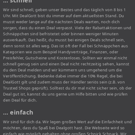
… schnell
Wir sind schnell, geben unser Bestes und das täglich von 8 bis 1
Uhr. Mit DealGott bist du immer auf dem aktuellsten Stand. Du
musst weder lange auf die nächsten Deals warten, noch dich
sorgen, dass du einen Deal verpasst. Viele der Rabattaktionen und
Schnäppchen sind befristetet oder binnen weniger Minuten
ausverkauft. Das heißt, du musst bei einigen Deals schnell sein,
denn sonst ist alles weg. Das ist oft der Fall bei Schnäppchen aus
Kategorien wie zum Beispiel Handyverträge, Finanzen, oder
Preisfehler, Gutscheine und Kostenloses. Sollten wir einmal nicht
schnell genug sein und einen Deal nicht rechtzeitig sehen, kannst
du den Deal melden und wir kümmern uns umgehend um die
Veröffentlichung. Bedenke dabei immer die 10% Regel, die bei
DealGott gilt und zudem muss der Händler seriös sein (z.B. von
Trusted Shops geprüft). Solltest du dir mal nicht sicher sein, ob der
Deal gut ist, kannst du uns gerne um Hilfe bitten und wie prüfen
den Deal für dich.
… einfach
Wir sind für dich da. Wir legen großen Wert auf die Einfachheit und
möchten, dass du Spaß bei Dealgott hast. Die Webseite wird so
einfach wie möglich gehalten ohne großen Schnick Schnack. Wir