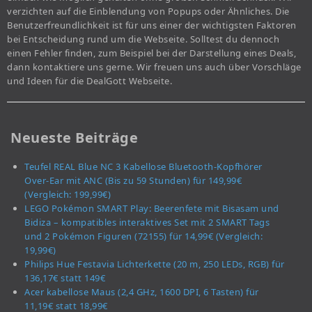
verzichten auf die Einblendung von Popups oder Ähnliches. Die
Benutzerfreundlichkeit ist für uns einer der wichtigsten Faktoren
bei Entscheidung rund um die Webseite. Solltest du dennoch
einen Fehler finden, zum Beispiel bei der Darstellung eines Deals,
dann kontaktiere uns gerne. Wir freuen uns auch über Vorschläge
und Ideen für die DealGott Webseite.
Neueste Beiträge
Teufel REAL Blue NC 3 Kabellose Bluetooth-Kopfhörer
Over-Ear mit ANC (Bis zu 59 Stunden) für 149,99€
(Vergleich: 199,99€)
LEGO Pokémon SMART Play: Beerenfete mit Bisasam und
Bidiza – kompatibles interaktives Set mit 2 SMART Tags
und 2 Pokémon Figuren (72155) für 14,99€ (Vergleich:
19,99€)
Philips Hue Festavia Lichterkette (20 m, 250 LEDs, RGB) für
136,17€ statt 149€
Acer kabellose Maus (2,4 GHz, 1600 DPI, 6 Tasten) für
11,19€ statt 18,99€