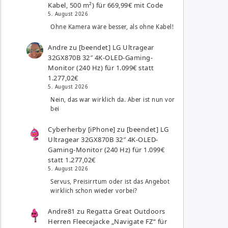
Kabel, 500 m²) für 669,99€ mit Code
5. August 2026
Ohne Kamera wäre besser, als ohne Kabel!
Andre
zu
[beendet] LG Ultragear
32GX870B 32″ 4K-OLED-Gaming-
Monitor (240 Hz) für 1.099€ statt
1.277,02€
5. August 2026
Nein, das war wirklich da. Aber ist nun vor
bei
Cyberherby [iPhone]
zu
[beendet] LG
Ultragear 32GX870B 32″ 4K-OLED-
Gaming-Monitor (240 Hz) für 1.099€
statt 1.277,02€
5. August 2026
Servus, Preisirrtum oder ist das Angebot
wirklich schon wieder vorbei?
Andre81
zu
Regatta Great Outdoors
Herren Fleecejacke „Navigate FZ“ für