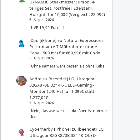
DYNAMIC Steakmesser Jumbo, 4-
teiliges Set, rostfreier Edelstahl,
Holzgriff für 10,00€ (Vergleich: 22,99€)
6. August 2026
UVP 19,99 Euro !!!
iDau [iPhone]
zu
Natural Expressions
Performance 7 Mähroboter (ohne
Kabel, 500 m²) für 669,99€ mit Code
5. August 2026
Ohne Kamera wäre besser, als ohne Kabel!
Andre
zu
[beendet] LG Ultragear
32GX870B 32″ 4K-OLED-Gaming-
Monitor (240 Hz) für 1.099€ statt
1.277,02€
5. August 2026
Nein, das war wirklich da. Aber ist nun vor
bei
Cyberherby [iPhone]
zu
[beendet] LG
Ultragear 32GX870B 32″ 4K-OLED-