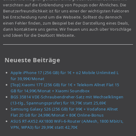
verzichten auf die Einblendung von Popups oder Ähnliches. Die
Benutzerfreundlichkeit ist für uns einer der wichtigsten Faktoren
bei Entscheidung rund um die Webseite. Solltest du dennoch
einen Fehler finden, zum Beispiel bei der Darstellung eines Deals,
dann kontaktiere uns gerne. Wir freuen uns auch über Vorschläge
und Ideen für die DealGott Webseite.
Neueste Beiträge
Apple iPhone 17 (256 GB) für 1€ + o2 Mobile Unlimited L
für 39,99€/Monat
[Top] Xiaomi 17T (256 GB) für 1€ + Telekom Allnet Flat 15
GB für 14,99€/Monat + Xiaomi Soundbox
BGS 35814 VDE-Schraubendreher-Satz mit Wechselklingen
(13-tlg., Spannungsprüfer) für 19,79€ statt 25,69€
Samsung Galaxy S26 (256 GB) für 99€ + Vodafone Allnet
Flat 20 GB für 24,98€/Monat + 80€ Online-Bonus
ASUS RT-AX52 AX1800 WiFi-6-Router (AiMesh, 1800 Mbit/s,
VPN, WPA3) für 29,99€ statt 42,70€