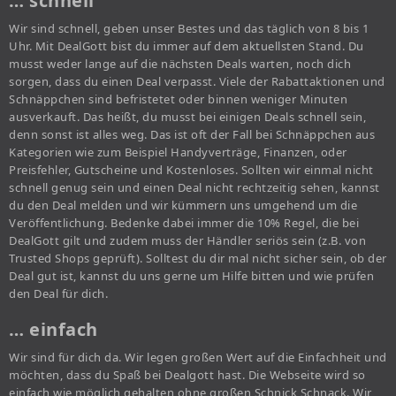
… schnell
Wir sind schnell, geben unser Bestes und das täglich von 8 bis 1
Uhr. Mit DealGott bist du immer auf dem aktuellsten Stand. Du
musst weder lange auf die nächsten Deals warten, noch dich
sorgen, dass du einen Deal verpasst. Viele der Rabattaktionen und
Schnäppchen sind befristetet oder binnen weniger Minuten
ausverkauft. Das heißt, du musst bei einigen Deals schnell sein,
denn sonst ist alles weg. Das ist oft der Fall bei Schnäppchen aus
Kategorien wie zum Beispiel Handyverträge, Finanzen, oder
Preisfehler, Gutscheine und Kostenloses. Sollten wir einmal nicht
schnell genug sein und einen Deal nicht rechtzeitig sehen, kannst
du den Deal melden und wir kümmern uns umgehend um die
Veröffentlichung. Bedenke dabei immer die 10% Regel, die bei
DealGott gilt und zudem muss der Händler seriös sein (z.B. von
Trusted Shops geprüft). Solltest du dir mal nicht sicher sein, ob der
Deal gut ist, kannst du uns gerne um Hilfe bitten und wie prüfen
den Deal für dich.
… einfach
Wir sind für dich da. Wir legen großen Wert auf die Einfachheit und
möchten, dass du Spaß bei Dealgott hast. Die Webseite wird so
einfach wie möglich gehalten ohne großen Schnick Schnack. Wir