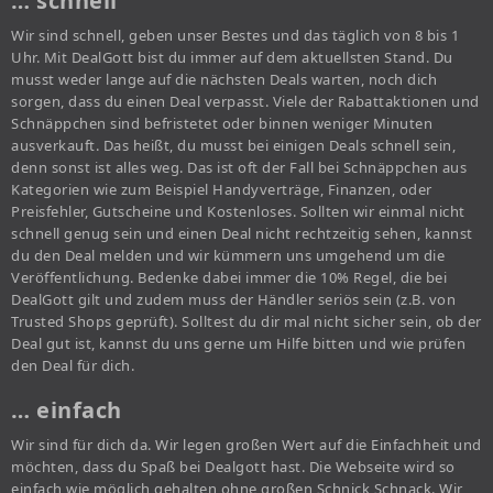
… schnell
Wir sind schnell, geben unser Bestes und das täglich von 8 bis 1
Uhr. Mit DealGott bist du immer auf dem aktuellsten Stand. Du
musst weder lange auf die nächsten Deals warten, noch dich
sorgen, dass du einen Deal verpasst. Viele der Rabattaktionen und
Schnäppchen sind befristetet oder binnen weniger Minuten
ausverkauft. Das heißt, du musst bei einigen Deals schnell sein,
denn sonst ist alles weg. Das ist oft der Fall bei Schnäppchen aus
Kategorien wie zum Beispiel Handyverträge, Finanzen, oder
Preisfehler, Gutscheine und Kostenloses. Sollten wir einmal nicht
schnell genug sein und einen Deal nicht rechtzeitig sehen, kannst
du den Deal melden und wir kümmern uns umgehend um die
Veröffentlichung. Bedenke dabei immer die 10% Regel, die bei
DealGott gilt und zudem muss der Händler seriös sein (z.B. von
Trusted Shops geprüft). Solltest du dir mal nicht sicher sein, ob der
Deal gut ist, kannst du uns gerne um Hilfe bitten und wie prüfen
den Deal für dich.
… einfach
Wir sind für dich da. Wir legen großen Wert auf die Einfachheit und
möchten, dass du Spaß bei Dealgott hast. Die Webseite wird so
einfach wie möglich gehalten ohne großen Schnick Schnack. Wir