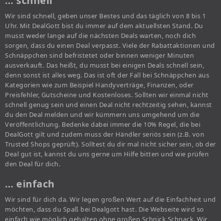
… schnell
Wir sind schnell, geben unser Bestes und das täglich von 8 bis 1
Uhr. Mit DealGott bist du immer auf dem aktuellsten Stand. Du
musst weder lange auf die nächsten Deals warten, noch dich
sorgen, dass du einen Deal verpasst. Viele der Rabattaktionen und
Schnäppchen sind befristetet oder binnen weniger Minuten
ausverkauft. Das heißt, du musst bei einigen Deals schnell sein,
denn sonst ist alles weg. Das ist oft der Fall bei Schnäppchen aus
Kategorien wie zum Beispiel Handyverträge, Finanzen, oder
Preisfehler, Gutscheine und Kostenloses. Sollten wir einmal nicht
schnell genug sein und einen Deal nicht rechtzeitig sehen, kannst
du den Deal melden und wir kümmern uns umgehend um die
Veröffentlichung. Bedenke dabei immer die 10% Regel, die bei
DealGott gilt und zudem muss der Händler seriös sein (z.B. von
Trusted Shops geprüft). Solltest du dir mal nicht sicher sein, ob der
Deal gut ist, kannst du uns gerne um Hilfe bitten und wie prüfen
den Deal für dich.
… einfach
Wir sind für dich da. Wir legen großen Wert auf die Einfachheit und
möchten, dass du Spaß bei Dealgott hast. Die Webseite wird so
einfach wie möglich gehalten ohne großen Schnick Schnack. Wir