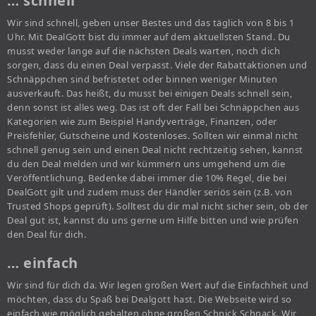
… schnell
Wir sind schnell, geben unser Bestes und das täglich von 8 bis 1
Uhr. Mit DealGott bist du immer auf dem aktuellsten Stand. Du
musst weder lange auf die nächsten Deals warten, noch dich
sorgen, dass du einen Deal verpasst. Viele der Rabattaktionen und
Schnäppchen sind befristetet oder binnen weniger Minuten
ausverkauft. Das heißt, du musst bei einigen Deals schnell sein,
denn sonst ist alles weg. Das ist oft der Fall bei Schnäppchen aus
Kategorien wie zum Beispiel Handyverträge, Finanzen, oder
Preisfehler, Gutscheine und Kostenloses. Sollten wir einmal nicht
schnell genug sein und einen Deal nicht rechtzeitig sehen, kannst
du den Deal melden und wir kümmern uns umgehend um die
Veröffentlichung. Bedenke dabei immer die 10% Regel, die bei
DealGott gilt und zudem muss der Händler seriös sein (z.B. von
Trusted Shops geprüft). Solltest du dir mal nicht sicher sein, ob der
Deal gut ist, kannst du uns gerne um Hilfe bitten und wie prüfen
den Deal für dich.
… einfach
Wir sind für dich da. Wir legen großen Wert auf die Einfachheit und
möchten, dass du Spaß bei Dealgott hast. Die Webseite wird so
einfach wie möglich gehalten ohne großen Schnick Schnack. Wir