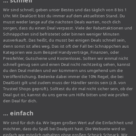
… schnell
Wir sind schnell, geben unser Bestes und das täglich von 8 bis 1
Uhr. Mit DealGott bist du immer auf dem aktuellsten Stand. Du
musst weder lange auf die nächsten Deals warten, noch dich
sorgen, dass du einen Deal verpasst. Viele der Rabattaktionen und
Schnäppchen sind befristetet oder binnen weniger Minuten
ausverkauft. Das heißt, du musst bei einigen Deals schnell sein,
denn sonst ist alles weg. Das ist oft der Fall bei Schnäppchen aus
Kategorien wie zum Beispiel Handyverträge, Finanzen, oder
Preisfehler, Gutscheine und Kostenloses. Sollten wir einmal nicht
schnell genug sein und einen Deal nicht rechtzeitig sehen, kannst
du den Deal melden und wir kümmern uns umgehend um die
Veröffentlichung. Bedenke dabei immer die 10% Regel, die bei
DealGott gilt und zudem muss der Händler seriös sein (z.B. von
Trusted Shops geprüft). Solltest du dir mal nicht sicher sein, ob der
Deal gut ist, kannst du uns gerne um Hilfe bitten und wie prüfen
den Deal für dich.
… einfach
Wir sind für dich da. Wir legen großen Wert auf die Einfachheit und
möchten, dass du Spaß bei Dealgott hast. Die Webseite wird so
einfach wie möglich gehalten ohne großen Schnick Schnack. Wir