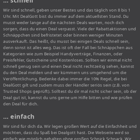
… schnell
Wir sind schnell, geben unser Bestes und das täglich von 8 bis 1
Uhr. Mit DealGott bist du immer auf dem aktuellsten Stand. Du
musst weder lange auf die nächsten Deals warten, noch dich
sorgen, dass du einen Deal verpasst. Viele der Rabattaktionen und
Schnäppchen sind befristetet oder binnen weniger Minuten
ausverkauft. Das heißt, du musst bei einigen Deals schnell sein,
denn sonst ist alles weg. Das ist oft der Fall bei Schnäppchen aus
Kategorien wie zum Beispiel Handyverträge, Finanzen, oder
Preisfehler, Gutscheine und Kostenloses. Sollten wir einmal nicht
schnell genug sein und einen Deal nicht rechtzeitig sehen, kannst
du den Deal melden und wir kümmern uns umgehend um die
Veröffentlichung. Bedenke dabei immer die 10% Regel, die bei
DealGott gilt und zudem muss der Händler seriös sein (z.B. von
Trusted Shops geprüft). Solltest du dir mal nicht sicher sein, ob der
Deal gut ist, kannst du uns gerne um Hilfe bitten und wie prüfen
den Deal für dich.
… einfach
Wir sind für dich da. Wir legen großen Wert auf die Einfachheit und
möchten, dass du Spaß bei Dealgott hast. Die Webseite wird so
einfach wie möglich gehalten ohne großen Schnick Schnack. Wir