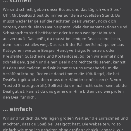
… schnell
Wir sind schnell, geben unser Bestes und das täglich von 8 bis 1
Uhr. Mit DealGott bist du immer auf dem aktuellsten Stand. Du
musst weder lange auf die nächsten Deals warten, noch dich
sorgen, dass du einen Deal verpasst. Viele der Rabattaktionen und
Schnäppchen sind befristetet oder binnen weniger Minuten
ausverkauft. Das heißt, du musst bei einigen Deals schnell sein,
denn sonst ist alles weg. Das ist oft der Fall bei Schnäppchen aus
Kategorien wie zum Beispiel Handyverträge, Finanzen, oder
Preisfehler, Gutscheine und Kostenloses. Sollten wir einmal nicht
schnell genug sein und einen Deal nicht rechtzeitig sehen, kannst
du den Deal melden und wir kümmern uns umgehend um die
Veröffentlichung. Bedenke dabei immer die 10% Regel, die bei
DealGott gilt und zudem muss der Händler seriös sein (z.B. von
Trusted Shops geprüft). Solltest du dir mal nicht sicher sein, ob der
Deal gut ist, kannst du uns gerne um Hilfe bitten und wie prüfen
den Deal für dich.
… einfach
Wir sind für dich da. Wir legen großen Wert auf die Einfachheit und
möchten, dass du Spaß bei Dealgott hast. Die Webseite wird so
einfach wie möglich gehalten ohne großen Schnick Schnack. Wir