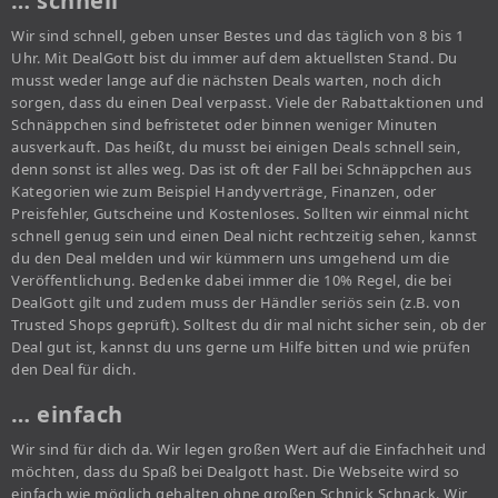
… schnell
Wir sind schnell, geben unser Bestes und das täglich von 8 bis 1
Uhr. Mit DealGott bist du immer auf dem aktuellsten Stand. Du
musst weder lange auf die nächsten Deals warten, noch dich
sorgen, dass du einen Deal verpasst. Viele der Rabattaktionen und
Schnäppchen sind befristetet oder binnen weniger Minuten
ausverkauft. Das heißt, du musst bei einigen Deals schnell sein,
denn sonst ist alles weg. Das ist oft der Fall bei Schnäppchen aus
Kategorien wie zum Beispiel Handyverträge, Finanzen, oder
Preisfehler, Gutscheine und Kostenloses. Sollten wir einmal nicht
schnell genug sein und einen Deal nicht rechtzeitig sehen, kannst
du den Deal melden und wir kümmern uns umgehend um die
Veröffentlichung. Bedenke dabei immer die 10% Regel, die bei
DealGott gilt und zudem muss der Händler seriös sein (z.B. von
Trusted Shops geprüft). Solltest du dir mal nicht sicher sein, ob der
Deal gut ist, kannst du uns gerne um Hilfe bitten und wie prüfen
den Deal für dich.
… einfach
Wir sind für dich da. Wir legen großen Wert auf die Einfachheit und
möchten, dass du Spaß bei Dealgott hast. Die Webseite wird so
einfach wie möglich gehalten ohne großen Schnick Schnack. Wir