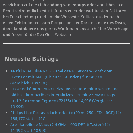
verzichten auf die Einblendung von Popups oder Ähnliches. Die
Benutzerfreundlichkeit ist für uns einer der wichtigsten Faktoren
bei Entscheidung rund um die Webseite. Solltest du dennoch
einen Fehler finden, zum Beispiel bei der Darstellung eines Deals,
dann kontaktiere uns gerne. Wir freuen uns auch über Vorschläge
und Ideen für die DealGott Webseite.
Neueste Beiträge
Teufel REAL Blue NC 3 Kabellose Bluetooth-Kopfhörer
Over-Ear mit ANC (Bis zu 59 Stunden) für 149,99€
(Vergleich: 199,99€)
LEGO Pokémon SMART Play: Beerenfete mit Bisasam und
Bidiza – kompatibles interaktives Set mit 2 SMART Tags
und 2 Pokémon Figuren (72155) für 14,99€ (Vergleich:
19,99€)
Philips Hue Festavia Lichterkette (20 m, 250 LEDs, RGB) für
136,17€ statt 149€
Acer kabellose Maus (2,4 GHz, 1600 DPI, 6 Tasten) für
11,19€ statt 18,99€