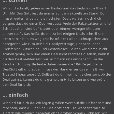
… schnell
Wir sind schnell, geben unser Bestes und das täglich von 8 bis 1
Uhr. Mit DealGott bist du immer auf dem aktuellsten Stand. Du
musst weder lange auf die nächsten Deals warten, noch dich
sorgen, dass du einen Deal verpasst. Viele der Rabattaktionen und
Schnäppchen sind befristetet oder binnen weniger Minuten
ausverkauft. Das heißt, du musst bei einigen Deals schnell sein,
denn sonst ist alles weg. Das ist oft der Fall bei Schnäppchen aus
Kategorien wie zum Beispiel Handyverträge, Finanzen, oder
Preisfehler, Gutscheine und Kostenloses. Sollten wir einmal nicht
schnell genug sein und einen Deal nicht rechtzeitig sehen, kannst
du den Deal melden und wir kümmern uns umgehend um die
Veröffentlichung. Bedenke dabei immer die 10% Regel, die bei
DealGott gilt und zudem muss der Händler seriös sein (z.B. von
Trusted Shops geprüft). Solltest du dir mal nicht sicher sein, ob der
Deal gut ist, kannst du uns gerne um Hilfe bitten und wie prüfen
den Deal für dich.
… einfach
Wir sind für dich da. Wir legen großen Wert auf die Einfachheit und
möchten, dass du Spaß bei Dealgott hast. Die Webseite wird so
einfach wie möglich gehalten ohne großen Schnick Schnack. Wir