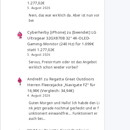
1.277,02€
5. August 2026
Nein, das war wirklich da. Aber ist nun vor
bei
Cyberherby [iPhone]
zu
[beendet] LG
Ultragear 32GX870B 32″ 4K-OLED-
Gaming-Monitor (240 Hz) für 1.099€
statt 1.277,02€
5. August 2026
Servus, Preisirrtum oder ist das Angebot
wirklich schon wieder vorbei?
Andre81
zu
Regatta Great Outdoors
Herren Fleecejacke „Navigate FZ“ für
16,98€ (Vergleich: 34,94€)
4. August 2026
Guten Morgen und Hallo! Ich habde den Li
nk jetzt gerade nochmal gecheckt und er f
unktioniert einwandfrei... Funktioniert er
auch bei…