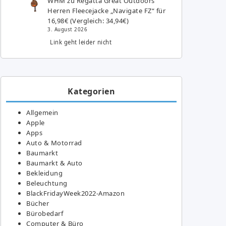
WHM
zu
Regatta Great Outdoors
Herren Fleecejacke „Navigate FZ“ für
16,98€ (Vergleich: 34,94€)
3. August 2026
Link geht leider nicht
Kategorien
Allgemein
Apple
Apps
Auto & Motorrad
Baumarkt
Baumarkt & Auto
Bekleidung
Beleuchtung
BlackFridayWeek2022-Amazon
Bücher
Bürobedarf
Computer & Büro