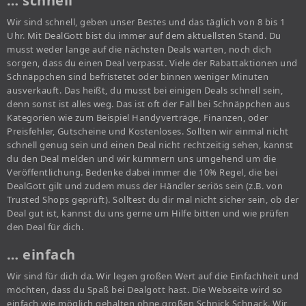
… schnell
Wir sind schnell, geben unser Bestes und das täglich von 8 bis 1
Uhr. Mit DealGott bist du immer auf dem aktuellsten Stand. Du
musst weder lange auf die nächsten Deals warten, noch dich
sorgen, dass du einen Deal verpasst. Viele der Rabattaktionen und
Schnäppchen sind befristetet oder binnen weniger Minuten
ausverkauft. Das heißt, du musst bei einigen Deals schnell sein,
denn sonst ist alles weg. Das ist oft der Fall bei Schnäppchen aus
Kategorien wie zum Beispiel Handyverträge, Finanzen, oder
Preisfehler, Gutscheine und Kostenloses. Sollten wir einmal nicht
schnell genug sein und einen Deal nicht rechtzeitig sehen, kannst
du den Deal melden und wir kümmern uns umgehend um die
Veröffentlichung. Bedenke dabei immer die 10% Regel, die bei
DealGott gilt und zudem muss der Händler seriös sein (z.B. von
Trusted Shops geprüft). Solltest du dir mal nicht sicher sein, ob der
Deal gut ist, kannst du uns gerne um Hilfe bitten und wie prüfen
den Deal für dich.
… einfach
Wir sind für dich da. Wir legen großen Wert auf die Einfachheit und
möchten, dass du Spaß bei Dealgott hast. Die Webseite wird so
einfach wie möglich gehalten ohne großen Schnick Schnack. Wir