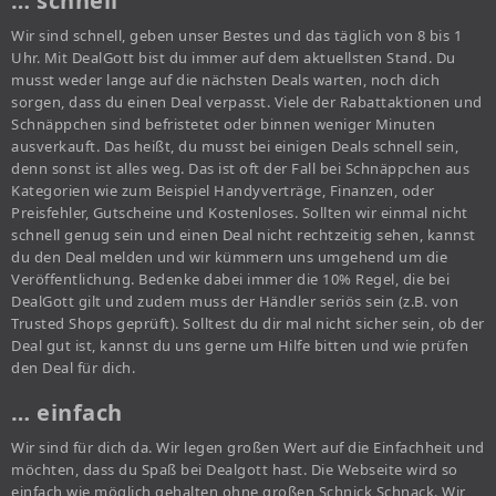
… schnell
Wir sind schnell, geben unser Bestes und das täglich von 8 bis 1
Uhr. Mit DealGott bist du immer auf dem aktuellsten Stand. Du
musst weder lange auf die nächsten Deals warten, noch dich
sorgen, dass du einen Deal verpasst. Viele der Rabattaktionen und
Schnäppchen sind befristetet oder binnen weniger Minuten
ausverkauft. Das heißt, du musst bei einigen Deals schnell sein,
denn sonst ist alles weg. Das ist oft der Fall bei Schnäppchen aus
Kategorien wie zum Beispiel Handyverträge, Finanzen, oder
Preisfehler, Gutscheine und Kostenloses. Sollten wir einmal nicht
schnell genug sein und einen Deal nicht rechtzeitig sehen, kannst
du den Deal melden und wir kümmern uns umgehend um die
Veröffentlichung. Bedenke dabei immer die 10% Regel, die bei
DealGott gilt und zudem muss der Händler seriös sein (z.B. von
Trusted Shops geprüft). Solltest du dir mal nicht sicher sein, ob der
Deal gut ist, kannst du uns gerne um Hilfe bitten und wie prüfen
den Deal für dich.
… einfach
Wir sind für dich da. Wir legen großen Wert auf die Einfachheit und
möchten, dass du Spaß bei Dealgott hast. Die Webseite wird so
einfach wie möglich gehalten ohne großen Schnick Schnack. Wir