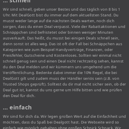
… schnell
Wir sind schnell, geben unser Bestes und das täglich von 8 bis 1
Uhr. Mit DealGott bist du immer auf dem aktuellsten Stand. Du
musst weder lange auf die nächsten Deals warten, noch dich
sorgen, dass du einen Deal verpasst. Viele der Rabattaktionen und
Schnäppchen sind befristetet oder binnen weniger Minuten
ausverkauft. Das heißt, du musst bei einigen Deals schnell sein,
denn sonst ist alles weg. Das ist oft der Fall bei Schnäppchen aus
Kategorien wie zum Beispiel Handyverträge, Finanzen, oder
Preisfehler, Gutscheine und Kostenloses. Sollten wir einmal nicht
schnell genug sein und einen Deal nicht rechtzeitig sehen, kannst
du den Deal melden und wir kümmern uns umgehend um die
Veröffentlichung. Bedenke dabei immer die 10% Regel, die bei
DealGott gilt und zudem muss der Händler seriös sein (z.B. von
Trusted Shops geprüft). Solltest du dir mal nicht sicher sein, ob der
Deal gut ist, kannst du uns gerne um Hilfe bitten und wie prüfen
den Deal für dich.
… einfach
Wir sind für dich da. Wir legen großen Wert auf die Einfachheit und
möchten, dass du Spaß bei Dealgott hast. Die Webseite wird so
einfach wie möglich gehalten ohne großen Schnick Schnack. Wir