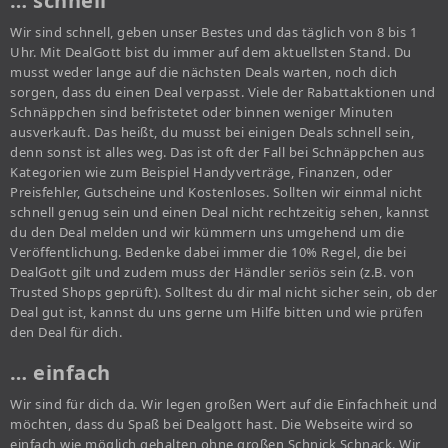
… schnell
Wir sind schnell, geben unser Bestes und das täglich von 8 bis 1
Uhr. Mit DealGott bist du immer auf dem aktuellsten Stand. Du
musst weder lange auf die nächsten Deals warten, noch dich
sorgen, dass du einen Deal verpasst. Viele der Rabattaktionen und
Schnäppchen sind befristetet oder binnen weniger Minuten
ausverkauft. Das heißt, du musst bei einigen Deals schnell sein,
denn sonst ist alles weg. Das ist oft der Fall bei Schnäppchen aus
Kategorien wie zum Beispiel Handyverträge, Finanzen, oder
Preisfehler, Gutscheine und Kostenloses. Sollten wir einmal nicht
schnell genug sein und einen Deal nicht rechtzeitig sehen, kannst
du den Deal melden und wir kümmern uns umgehend um die
Veröffentlichung. Bedenke dabei immer die 10% Regel, die bei
DealGott gilt und zudem muss der Händler seriös sein (z.B. von
Trusted Shops geprüft). Solltest du dir mal nicht sicher sein, ob der
Deal gut ist, kannst du uns gerne um Hilfe bitten und wie prüfen
den Deal für dich.
… einfach
Wir sind für dich da. Wir legen großen Wert auf die Einfachheit und
möchten, dass du Spaß bei Dealgott hast. Die Webseite wird so
einfach wie möglich gehalten ohne großen Schnick Schnack. Wir