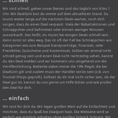
… schnell
Wir sind schnell, geben unser Bestes und das täglich von 8 bis 1
Uhr. Mit DealGott bist du immer auf dem aktuellsten Stand. Du
musst weder lange auf die nächsten Deals warten, noch dich
sorgen, dass du einen Deal verpasst. Viele der Rabattaktionen und
Schnäppchen sind befristetet oder binnen weniger Minuten
ausverkauft. Das heißt, du musst bei einigen Deals schnell sein,
denn sonst ist alles weg. Das ist oft der Fall bei Schnäppchen aus
Kategorien wie zum Beispiel Handyverträge, Finanzen, oder
Preisfehler, Gutscheine und Kostenloses. Sollten wir einmal nicht
schnell genug sein und einen Deal nicht rechtzeitig sehen, kannst
du den Deal melden und wir kümmern uns umgehend um die
Veröffentlichung. Bedenke dabei immer die 10% Regel, die bei
DealGott gilt und zudem muss der Händler seriös sein (z.B. von
Trusted Shops geprüft). Solltest du dir mal nicht sicher sein, ob der
Deal gut ist, kannst du uns gerne um Hilfe bitten und wie prüfen
den Deal für dich.
… einfach
Wir sind für dich da. Wir legen großen Wert auf die Einfachheit und
möchten, dass du Spaß bei Dealgott hast. Die Webseite wird so
einfach wie möglich gehalten ohne großen Schnick Schnack. Wir