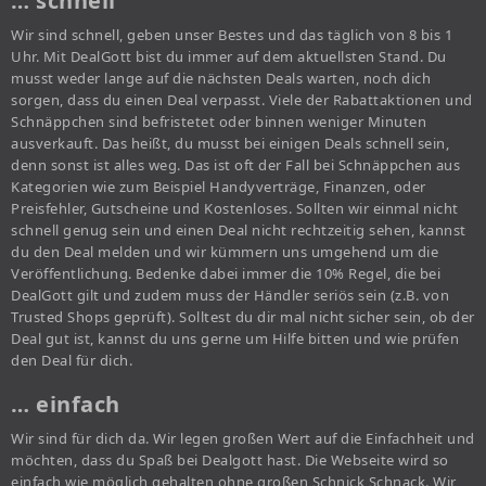
… schnell
Wir sind schnell, geben unser Bestes und das täglich von 8 bis 1
Uhr. Mit DealGott bist du immer auf dem aktuellsten Stand. Du
musst weder lange auf die nächsten Deals warten, noch dich
sorgen, dass du einen Deal verpasst. Viele der Rabattaktionen und
Schnäppchen sind befristetet oder binnen weniger Minuten
ausverkauft. Das heißt, du musst bei einigen Deals schnell sein,
denn sonst ist alles weg. Das ist oft der Fall bei Schnäppchen aus
Kategorien wie zum Beispiel Handyverträge, Finanzen, oder
Preisfehler, Gutscheine und Kostenloses. Sollten wir einmal nicht
schnell genug sein und einen Deal nicht rechtzeitig sehen, kannst
du den Deal melden und wir kümmern uns umgehend um die
Veröffentlichung. Bedenke dabei immer die 10% Regel, die bei
DealGott gilt und zudem muss der Händler seriös sein (z.B. von
Trusted Shops geprüft). Solltest du dir mal nicht sicher sein, ob der
Deal gut ist, kannst du uns gerne um Hilfe bitten und wie prüfen
den Deal für dich.
… einfach
Wir sind für dich da. Wir legen großen Wert auf die Einfachheit und
möchten, dass du Spaß bei Dealgott hast. Die Webseite wird so
einfach wie möglich gehalten ohne großen Schnick Schnack. Wir