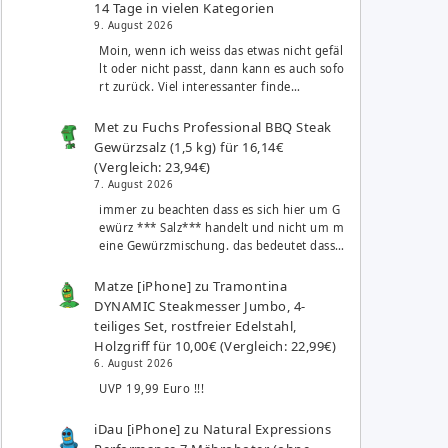
14 Tage in vielen Kategorien
9. August 2026
Moin, wenn ich weiss das etwas nicht gefäl
lt oder nicht passt, dann kann es auch sofo
rt zurück. Viel interessanter finde…
Met
zu
Fuchs Professional BBQ Steak
Gewürzsalz (1,5 kg) für 16,14€
(Vergleich: 23,94€)
7. August 2026
immer zu beachten dass es sich hier um G
ewürz *** Salz*** handelt und nicht um m
eine Gewürzmischung. das bedeutet dass…
Matze [iPhone]
zu
Tramontina
DYNAMIC Steakmesser Jumbo, 4-
teiliges Set, rostfreier Edelstahl,
Holzgriff für 10,00€ (Vergleich: 22,99€)
6. August 2026
UVP 19,99 Euro !!!
iDau [iPhone]
zu
Natural Expressions