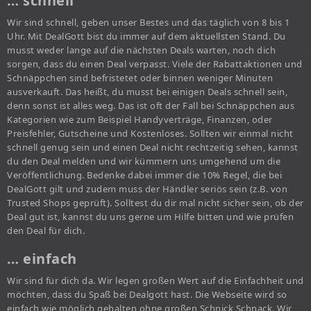
… schnell
Wir sind schnell, geben unser Bestes und das täglich von 8 bis 1
Uhr. Mit DealGott bist du immer auf dem aktuellsten Stand. Du
musst weder lange auf die nächsten Deals warten, noch dich
sorgen, dass du einen Deal verpasst. Viele der Rabattaktionen und
Schnäppchen sind befristetet oder binnen weniger Minuten
ausverkauft. Das heißt, du musst bei einigen Deals schnell sein,
denn sonst ist alles weg. Das ist oft der Fall bei Schnäppchen aus
Kategorien wie zum Beispiel Handyverträge, Finanzen, oder
Preisfehler, Gutscheine und Kostenloses. Sollten wir einmal nicht
schnell genug sein und einen Deal nicht rechtzeitig sehen, kannst
du den Deal melden und wir kümmern uns umgehend um die
Veröffentlichung. Bedenke dabei immer die 10% Regel, die bei
DealGott gilt und zudem muss der Händler seriös sein (z.B. von
Trusted Shops geprüft). Solltest du dir mal nicht sicher sein, ob der
Deal gut ist, kannst du uns gerne um Hilfe bitten und wie prüfen
den Deal für dich.
… einfach
Wir sind für dich da. Wir legen großen Wert auf die Einfachheit und
möchten, dass du Spaß bei Dealgott hast. Die Webseite wird so
einfach wie möglich gehalten ohne großen Schnick Schnack. Wir