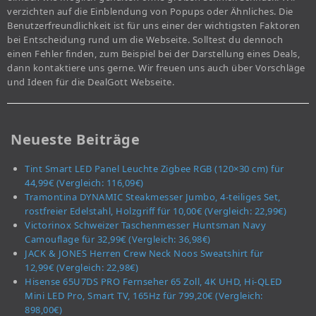
verzichten auf die Einblendung von Popups oder Ähnliches. Die
Benutzerfreundlichkeit ist für uns einer der wichtigsten Faktoren
bei Entscheidung rund um die Webseite. Solltest du dennoch
einen Fehler finden, zum Beispiel bei der Darstellung eines Deals,
dann kontaktiere uns gerne. Wir freuen uns auch über Vorschläge
und Ideen für die DealGott Webseite.
Neueste Beiträge
Tint Smart LED Panel Leuchte Zigbee RGB (120×30 cm) für
44,99€ (Vergleich: 116,09€)
Tramontina DYNAMIC Steakmesser Jumbo, 4-teiliges Set,
rostfreier Edelstahl, Holzgriff für 10,00€ (Vergleich: 22,99€)
Victorinox Schweizer Taschenmesser Huntsman Navy
Camouflage für 32,99€ (Vergleich: 36,98€)
JACK & JONES Herren Crew Neck Noos Sweatshirt für
12,99€ (Vergleich: 22,98€)
Hisense 65U7DS PRO Fernseher 65 Zoll, 4K UHD, Hi-QLED
Mini LED Pro, Smart TV, 165Hz für 799,20€ (Vergleich:
898,00€)