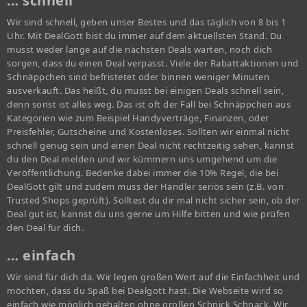
… schnell
Wir sind schnell, geben unser Bestes und das täglich von 8 bis 1
Uhr. Mit DealGott bist du immer auf dem aktuellsten Stand. Du
musst weder lange auf die nächsten Deals warten, noch dich
sorgen, dass du einen Deal verpasst. Viele der Rabattaktionen und
Schnäppchen sind befristetet oder binnen weniger Minuten
ausverkauft. Das heißt, du musst bei einigen Deals schnell sein,
denn sonst ist alles weg. Das ist oft der Fall bei Schnäppchen aus
Kategorien wie zum Beispiel Handyverträge, Finanzen, oder
Preisfehler, Gutscheine und Kostenloses. Sollten wir einmal nicht
schnell genug sein und einen Deal nicht rechtzeitig sehen, kannst
du den Deal melden und wir kümmern uns umgehend um die
Veröffentlichung. Bedenke dabei immer die 10% Regel, die bei
DealGott gilt und zudem muss der Händler seriös sein (z.B. von
Trusted Shops geprüft). Solltest du dir mal nicht sicher sein, ob der
Deal gut ist, kannst du uns gerne um Hilfe bitten und wie prüfen
den Deal für dich.
… einfach
Wir sind für dich da. Wir legen großen Wert auf die Einfachheit und
möchten, dass du Spaß bei Dealgott hast. Die Webseite wird so
einfach wie möglich gehalten ohne großen Schnick Schnack. Wir